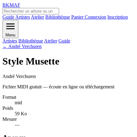
BKMAF
Guide
Artistes
Atelier
Bibliothèque
Panier
Connexion
Inscription
Menu
Artistes
Bibliothèque
Atelier
Guide
← André Verchuren
Style Musette
André Verchuren
Fichier MIDI gratuit — écoute en ligne ou téléchargement
Format
mid
Poids
59 Ko
Mesure
—