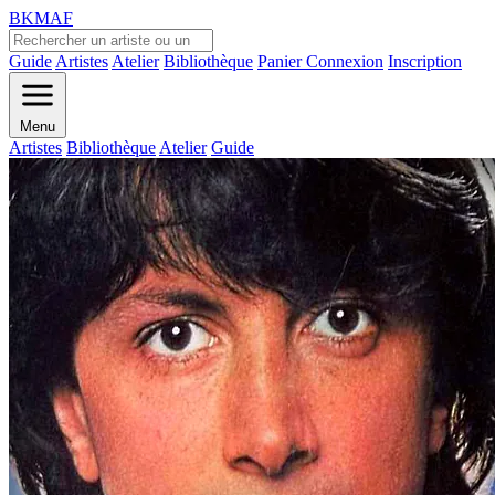
BKMAF
Guide
Artistes
Atelier
Bibliothèque
Panier
Connexion
Inscription
Menu
Artistes
Bibliothèque
Atelier
Guide