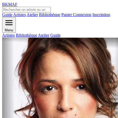
BKMAF
Guide
Artistes
Atelier
Bibliothèque
Panier
Connexion
Inscription
Menu
Artistes
Bibliothèque
Atelier
Guide