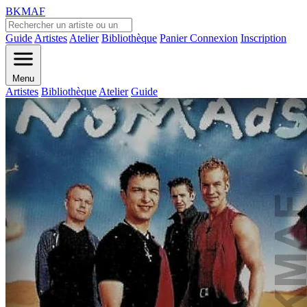
BKMAF
Guide
Artistes
Atelier
Bibliothèque
Panier
Connexion
Inscription
Menu
Artistes
Bibliothèque
Atelier
Guide