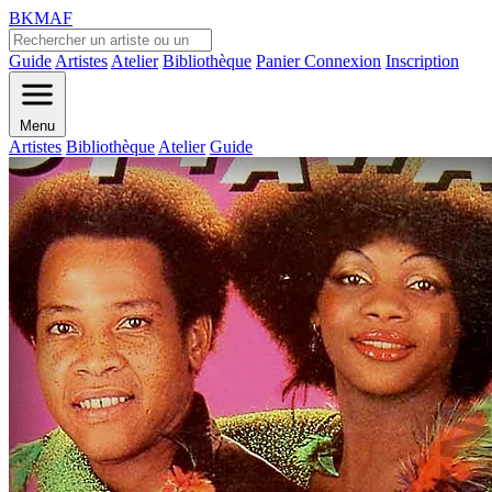
BKMAF
Guide
Artistes
Atelier
Bibliothèque
Panier
Connexion
Inscription
Menu
Artistes
Bibliothèque
Atelier
Guide