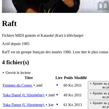
Raft
Fichiers MIDI gratuits et Karaoké (Kar) à télécharger
Actif depuis 1985
RafT est un groupe français des années 1980. Leur titre le plus connu
4 fichier(s)
Ouvrir le lecteur
Titre
Lire
Poids
Modifié
+ Ajouter au 
Femmes du Congo
mid
60 Ko
2011
au p
+ Ajouter au 
Yaka Dansé (L'Aborigène)
mid
49 Ko
2011
au p
+ Ajouter au 
Yaka Danse (L'Aborigene)
kar
61 Ko
2013
au p