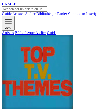
BKMAF
Guide
Artistes
Atelier
Bibliothèque
Panier
Connexion
Inscription
Menu
Artistes
Bibliothèque
Atelier
Guide