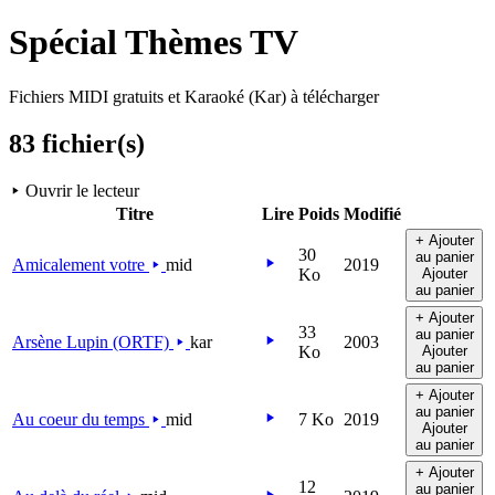
Spécial Thèmes TV
Fichiers MIDI gratuits et Karaoké (Kar) à télécharger
83 fichier(s)
Ouvrir le lecteur
Titre
Lire
Poids
Modifié
+ Ajouter
30
au panier
Amicalement votre
mid
2019
Ko
Ajouter
au panier
+ Ajouter
33
au panier
Arsène Lupin (ORTF)
kar
2003
Ko
Ajouter
au panier
+ Ajouter
au panier
Au coeur du temps
mid
7 Ko
2019
Ajouter
au panier
+ Ajouter
12
au panier