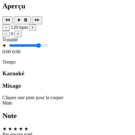
Aperçu
120 bpm
−
+
0
−
+
Tonalité
0:00
0:00
Tempo
Karaoké
Mixage
Cliquer une piste pour la couper
Mute
Note
★
★
★
★
★
Pas encore noté