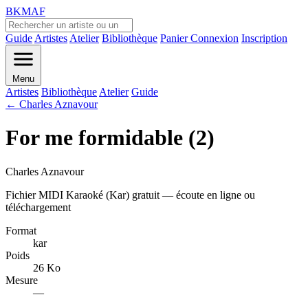
BKMAF
Guide
Artistes
Atelier
Bibliothèque
Panier
Connexion
Inscription
Menu
Artistes
Bibliothèque
Atelier
Guide
← Charles Aznavour
For me formidable (2)
Charles Aznavour
Fichier MIDI Karaoké (Kar) gratuit — écoute en ligne ou
téléchargement
Format
kar
Poids
26 Ko
Mesure
—