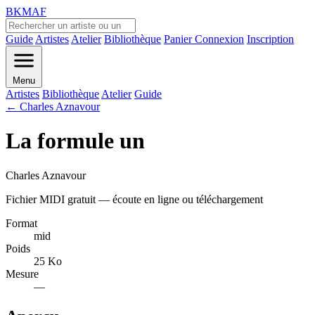
BKMAF
Guide
Artistes
Atelier
Bibliothèque
Panier
Connexion
Inscription
Menu
Artistes
Bibliothèque
Atelier
Guide
← Charles Aznavour
La formule un
Charles Aznavour
Fichier MIDI gratuit — écoute en ligne ou téléchargement
Format
mid
Poids
25 Ko
Mesure
—