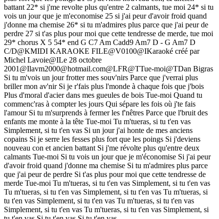
battant 22* si j'me revolte plus qu'entre 2 calmants, tue moi 24* si tu
vois un jour que je m'economise 25 si j'ai peur d'avoir froid quand
j'donne ma chemise 26* si tu m'admires plus parce que j'ai peur de
perdre 27 si t'as plus pour moi que cette tendresse de merde, tue moi
29* chorus X 5 54* end G C7 Am Cadd9 Am7 D - G Am7 D
C/D@KMIDI KARAOKE FILE@V0100@IKaraoké créé par
Michel Lavoie@ILe 28 octobre
2001@Ilavm2000@hotmail.com@LFR@TTue-moi@TDan Bigras
Si tu m'vois un jour frotter mes souv'nirs Parce que j'verrai plus
briller mon av'nir Si je r'fais plus l'monde à chaque fois que j'bois
Plus d'moral d'acier dans mes gueules de bois Tue-moi Quand tu
commenc'ras à compter les jours Qui sépare les fois où j'te fais
l'amour Si tu m'surprends à fermer les f'nêtres Parce que l'bruit des
enfants me monte à la tête Tue-moi Tu m'tueras, si tu t'en vas
Simplement, si tu t'en vas Si un jour j'ai honte de mes anciens
copains Si je serre les fesses plus fort que les poings Si j'deviens
nouveau con et ancien battant Si j'me révolte plus qu'entre deux
calmants Tue-moi Si tu vois un jour que je m'économise Si j'ai peur
d'avoir froid quand j'donne ma chemise Si tu m'admires plus parce
que j'ai peur de perdre Si t'as plus pour moi que cette tendresse de
merde Tue-moi Tu m'tueras, si tu t'en vas Simplement, si tu t'en vas
Tu m'tueras, si tu t'en vas Simplement, si tu t'en vas Tu m'tueras, si
tu t'en vas Simplement, si tu t'en vas Tu m'tueras, si tu t'en vas
Simplement, si tu t'en vas Tu m'tueras, si tu t'en vas Simplement, si
tu t'en vas Si tu t'en vas Si tu t'en vas