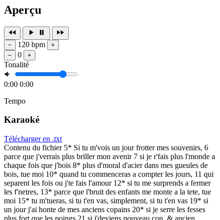
Aperçu
120 bpm
−
+
0
−
+
Tonalité
0:00
0:00
Tempo
Karaoké
Télécharger en .txt
Contenu du fichier 5* Si tu m'vois un jour frotter mes souvenirs, 6
parce que j'verrais plus briller mon avenir 7 si je r'fais plus l'monde a
chaque fois que j'bois 8* plus d'moral d'acier dans mes gueules de
bois, tue moi 10* quand tu commenceras a compter les jours, 11 qui
separent les fois ou j'te fais l'amour 12* si tu me surprends a fermer
les f'netres, 13* parce que l'bruit des enfants me monte a la tete, tue
moi 15* tu m'tueras, si tu t'en vas, simplement, si tu t'en vas 19* si
un jour j'ai honte de mes anciens copains 20* si je serre les fesses
plus fort que les poings 21 si j'deviens nouveau con, & ancien