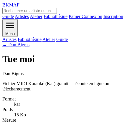
BKMAF
Guide
Artistes
Atelier
Bibliothèque
Panier
Connexion
Inscription
Menu
Artistes
Bibliothèque
Atelier
Guide
← Dan Bigras
Tue moi
Dan Bigras
Fichier MIDI Karaoké (Kar) gratuit — écoute en ligne ou
téléchargement
Format
kar
Poids
15 Ko
Mesure
—