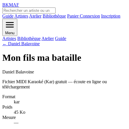
BKMAF
Guide
Artistes
Atelier
Bibliothèque
Panier
Connexion
Inscription
Menu
Artistes
Bibliothèque
Atelier
Guide
← Daniel Balavoine
Mon fils ma bataille
Daniel Balavoine
Fichier MIDI Karaoké (Kar) gratuit — écoute en ligne ou
téléchargement
Format
kar
Poids
45 Ko
Mesure
—