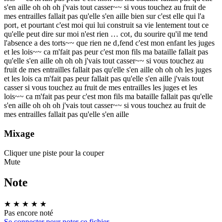
s'en aille oh oh oh j'vais tout casser~~ si vous touchez au fruit de
mes entrailles fallait pas qu'elle s'en aille bien sur c'est elle qui l'a
port‚ et pourtant c'est moi qui lui construit sa vie lentement tout ce
qu'elle peut dire sur moi n'est rien … cot‚ du sourire qu'il me tend
l'absence a des torts~~ que rien ne d‚fend c'est mon enfant les juges
et les lois~~ ca m'fait pas peur c'est mon fils ma bataille fallait pas
qu'elle s'en aille oh oh oh j'vais tout casser~~ si vous touchez au
fruit de mes entrailles fallait pas qu'elle s'en aille oh oh oh les juges
et les lois ca m'fait pas peur fallait pas qu'elle s'en aille j'vais tout
casser si vous touchez au fruit de mes entrailles les juges et les
lois~~ ca m'fait pas peur c'est mon fils ma bataille fallait pas qu'elle
s'en aille oh oh oh j'vais tout casser~~ si vous touchez au fruit de
mes entrailles fallait pas qu'elle s'en aille
Mixage
Cliquer une piste pour la couper
Mute
Note
★
★
★
★
★
Pas encore noté
Se connecter pour noter ce fichier