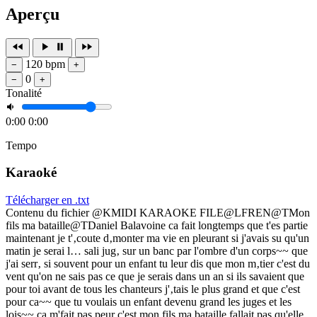
Aperçu
120 bpm
−
+
0
−
+
Tonalité
0:00
0:00
Tempo
Karaoké
Télécharger en .txt
Contenu du fichier @KMIDI KARAOKE FILE@LFREN@TMon
fils ma bataille@TDaniel Balavoine ca fait longtemps que t'es partie
maintenant je t'‚coute d‚monter ma vie en pleurant si j'avais su qu'un
matin je serai l… sali jug‚ sur un banc par l'ombre d'un corps~~ que
j'ai serr‚ si souvent pour un enfant tu leur dis que mon m‚tier c'est du
vent qu'on ne sais pas ce que je serais dans un an si ils savaient que
pour toi avant de tous les chanteurs j'‚tais le plus grand et que c'est
pour ca~~ que tu voulais un enfant devenu grand les juges et les
lois~~ ca m'fait pas peur c'est mon fils ma bataille fallait pas qu'elle