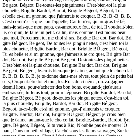
Bé geot, Bégeot, De-toutes-les pinguinettes C'set-bien-toi la plus
chouette, Brigitte-Bardot, Bardot, Brigitte Bégeot, Bégeot, Tu-
esbelle et-si mi gnonne, que j'aimerais te croquer, B,-B, B,-B, B, B,
C'est comm'-c'là que-l'on t'appelle, Car tu n'es, qu'un-gros bé bé,
mais-je sais-que mon papa, est-amoureux fou, de toi, Il voudrait-bien
le, co quin, te-faire un petit, ca lin, mais-comme il est moins-beau
que moi, Forcement tu, me choi si ras. Brigitte Bar dot, Bar dot, Bri
gitte Bé geot, Bé geot, De-toutes les-pingui nettes, c'est-bien-toi la
plus chouette, Brigitte Bardot, Bar dot, Brigitte BÚ geot, Bé geot,
Tu-es belle et-si mi gnonne, que j'aimerais te cro quer, Bri gitte Bar
dot, Bar dot, Bri gitte Bé geot,Bé geot, De-toutes-les pingui nettes,
C'est-bien-toi la-plus chouette, Bri gitte Bar dot, Bar dot, Bri gitte
Bé geot, Bé geot, Je-crois bien-que je t'aime, autant que le choco lat.
B, B, B, B, B, B, je te-donne dans-mes rêves, tout plein de petits bai
sers, On-peut-être toi et moi, les-Rois du ci néma, on-va-gagner
desmil lions, pour-s'acheter des bon bons, et-quand-jejet'aurais
embras sée, tu feras tout, pour m'-épouser. Bri gitte Bar dot, Bar dot,
Bri gitte Bégeot, Bé geot, de-toutes les pingui nettes, c'est-bien toi,
la plus chouette, Bri gitte,-Bardot, Bar dot, Bri gitte Bé geot,
Bégeot, tu-es-belle et-si mi gnonne, que-j' aimerais te croquer,
Brigitte,-Bardot, Bar dot, Brigitte BÚ geot, Bégeot, je-crois-bien
que je t'aime, autant-que le cho co lat. Brigitte,-Bardot, Bardot, Bri
gitte, Bé geot, Bégeot, Si tu vas à Rio, N'oublie pas de monter lÓ-
haut, Dans un petit village, Ca ché sous les fleurs sauvages, Sur le