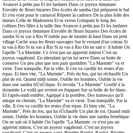
Avancer à petits pas Et les fanfares Dans ce joyeux tintamare
Envolée de fleurs bizarres Des écoles de samba Qui préparent le bal
Et s'en vont pour le carnaval Répeter la cadence De la plus folle des
danses Celle de Madourera Et tu verras Grimpant le long des
collines Des filles à la taille fine Avancer à petits pas Et les fanfares
Dans ce joyeux tintamare Envolée de fleurs bizarres Des écoles de
samba Si tu vas à Rio N'oublie pas de monter là haut Dans un petit
village Caché sous les fleurs sauvages Sur le versant d'un coteau Si
tu vas à Rio Si tu vas à Rio Si tu vas à Rio On ne sait o¨ il habite On
l'apelle "La Marmite. Ce n'est pas un apprenti mitron C'est un
joyeux vagabond. En attendant qu'on lui serve Dans sa boite de
conserve Un peu plus que son pain quotidien "La Marmite" va et
vient. Tout tranquille, Par la ville, Il s'en va cueillir les restes d'un
repas. Et bien vite, "La Marmite", Prés du feu, qui lui réchauffe Un
plat de roi. Quand midi sonne, Oublie les hommes, Oublie la vie
dans une samba frÚnÚtique. Et revoila "La Marmite" Gonflé à la
dynamite Le voilà qui revient en frappant Sur sa boîte de fer blanc.
Et l'après-midi entiÞre, Agrippé à la portiÞre, Des tramways qu'il
attrape en chemin, "La Marmite" va et vient. Tout tranquille, Par la
ville, Il s'en va cueillir les restes d'un repas. Et bien vite, "La
Marmite", Prés du feu, qui lui rÚchauffe Un plat de roi. Quand midi
sonne, Oublie les hommes, Oublie la vie dans une samba frenétique.
On ne sait où il habite On l'apelle "La Marmite. ce n'est pas un
apprenti mitron, C'est un joyeux vagabond. C'est un joyeux
vagabond. C'est un joyeux vaga /Brigitte-Bardot, Bardot, Brigitte