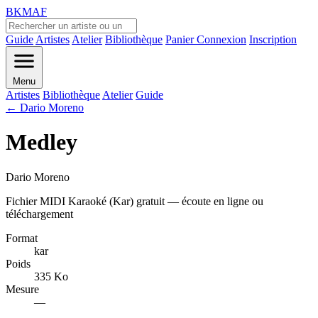
BKMAF
Guide
Artistes
Atelier
Bibliothèque
Panier
Connexion
Inscription
Menu
Artistes
Bibliothèque
Atelier
Guide
← Dario Moreno
Medley
Dario Moreno
Fichier MIDI Karaoké (Kar) gratuit — écoute en ligne ou
téléchargement
Format
kar
Poids
335 Ko
Mesure
—