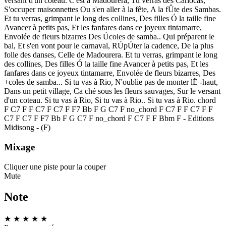
versant d'un coteau. C'est à Madourera, Tu verras des Cariocas,
S'occuper maisonnettes Ou s'en aller à la fête, A la fÛte des Sambas.
Et tu verras, grimpant le long des collines, Des filles Ó la taille fine
Avancer à petits pas, Et les fanfares dans ce joyeux tintamarre,
Envolée de fleurs bizarres Des Úcoles de samba.. Qui préparent le
bal, Et s'en vont pour le carnaval, RÚpÚter la cadence, De la plus
folle des danses, Celle de Madourera. Et tu verras, grimpant le long
des collines, Des filles Ó la taille fine Avancer à petits pas, Et les
fanfares dans ce joyeux tintamarre, Envolée de fleurs bizarres, Des
+coles de samba... Si tu vas à Rio, N'oublie pas de monter lË -haut,
Dans un petit village, Ca ché sous les fleurs sauvages, Sur le versant
d'un coteau. Si tu vas à Rio, Si tu vas à Rio.. Si tu vas à Rio. chord
F C7 F F C7 F C7 F F7 Bb F G C7 F no_chord F C7 F F C7 F F
C7 F C7 F F7 Bb F G C7 F no_chord F C7 F F Bbm F - Editions
Midisong - (F)
Mixage
Cliquer une piste pour la couper
Mute
Note
★
★
★
★
★