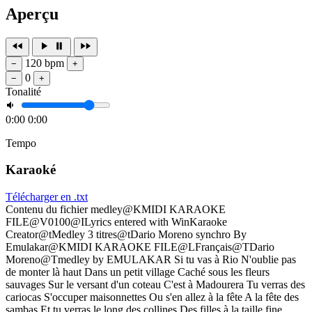
Aperçu
120 bpm
−
+
0
−
+
Tonalité
0:00
0:00
Tempo
Karaoké
Télécharger en .txt
Contenu du fichier medley@KMIDI KARAOKE
FILE@V0100@ILyrics entered with WinKaraoke
Creator@tMedley 3 titres@tDario Moreno synchro By
Emulakar@KMIDI KARAOKE FILE@LFrançais@TDario
Moreno@Tmedley by EMULAKAR Si tu vas à Rio N'oublie pas
de monter là haut Dans un petit village Caché sous les fleurs
sauvages Sur le versant d'un coteau C'est à Madourera Tu verras des
cariocas S'occuper maisonnettes Ou s'en allez à la fête A la fête des
sambas Et tu verras le long des collines Des filles à la taille fine