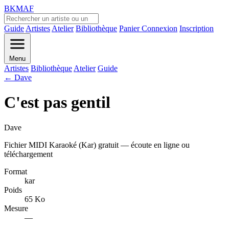
BKMAF
Guide
Artistes
Atelier
Bibliothèque
Panier
Connexion
Inscription
Menu
Artistes
Bibliothèque
Atelier
Guide
← Dave
C'est pas gentil
Dave
Fichier MIDI Karaoké (Kar) gratuit — écoute en ligne ou
téléchargement
Format
kar
Poids
65 Ko
Mesure
—