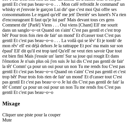
gentil Et c'est pas beau~o~o . . . Mon café refroidit Je command' un
whisky et j'envoie le garçon Lui dir' que c'est moi Qui offre ses
consommations Le regard qu'ell' me jett' Derrièr' ses lunett's N'a rien
d'encourageant Il faut qu'je lui parl' Mais devant tous ces gens
Comment dir' [Parlé] Viens . . . Oui viens [Chant] Ell' me sourit
dans un sanglo~o~ot Quand on s'aim' C'est pas gentil et c'est trop
bêt' Pour trois fois rien de fair' un mond' Et d'casser tout C'est pas
gentil Et c'est pas beau~o~o . . . La voilà qui se lèv' Et je tomb' de
mon rêv' ell' est déjà dehors Je la rattrappe Et pos' ma main sur son
épaul' Ell' dit qu'il est trop tard Qu'ell' ne veut rien savoir Que tout
est bien fini Mais j'essuie un' larm' Sur sa joue qui rougit Et dans
l'émotion Je n'sais plus où j'en suis Je lui dis C'est pas gentil de fair'
la têt' Comm' ça pour un oui pour un non Tu me rends fou C'est pas
gentil Et c'est pas beau~o~o Quand on s'aim' C'est pas gentil et c'est
trop bêt' Pour trois fois rien de fair' un mond' Et d'casser tout C'est
pas gentil Et c'est pas beau~o~o Je lui dis C'est pas gentil de fair' la
têt' Comm' ça pour un oui pour un non Tu me rends fou C'est pas
gentil Et c'est pas beau~o~o
Mixage
Cliquer une piste pour la couper
Mute