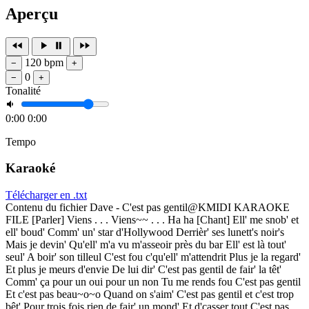
Aperçu
120 bpm
−
+
0
−
+
Tonalité
0:00
0:00
Tempo
Karaoké
Télécharger en .txt
Contenu du fichier Dave - C'est pas gentil@KMIDI KARAOKE
FILE [Parler] Viens . . . Viens~~ . . . Ha ha [Chant] Ell' me snob' et
ell' boud' Comm' un' star d'Hollywood Derrièr' ses lunett's noir's
Mais je devin' Qu'ell' m'a vu m'asseoir près du bar Ell' est là tout'
seul' A boir' son tilleul C'est fou c'qu'ell' m'attendrit Plus je la regard'
Et plus je meurs d'envie De lui dir' C'est pas gentil de fair' la têt'
Comm' ça pour un oui pour un non Tu me rends fou C'est pas gentil
Et c'est pas beau~o~o Quand on s'aim' C'est pas gentil et c'est trop
bêt' Pour trois fois rien de fair' un mond' Et d'casser tout C'est pas