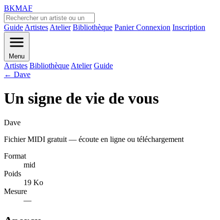
BKMAF
Guide
Artistes
Atelier
Bibliothèque
Panier
Connexion
Inscription
Menu
Artistes
Bibliothèque
Atelier
Guide
← Dave
Un signe de vie de vous
Dave
Fichier MIDI gratuit — écoute en ligne ou téléchargement
Format
mid
Poids
19 Ko
Mesure
—