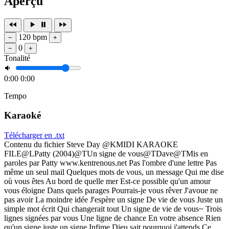
Aperçu
120 bpm
−
+
0
−
+
Tonalité
0:00
0:00
Tempo
Karaoké
Télécharger en .txt
Contenu du fichier Steve Day @KMIDI KARAOKE
FILE@LPatty (2004)@TUn signe de vous@TDave@TMis en
paroles par Patty www.kentrenous.net Pas l'ombre d'une lettre Pas
même un seul mail Quelques mots de vous, un message Qui me dise
où vous êtes Au bord de quelle mer Est-ce possible qu'un amour
vous éloigne Dans quels parages Pourrais-je vous rêver J'avoue ne
pas avoir La moindre idée J'espère un signe De vie de vous Juste un
simple mot écrit Qui changerait tout Un signe de vie de vous~ Trois
lignes signées par vous Une ligne de chance En votre absence Rien
qu'un signe juste un signe Infime Dieu sait pourquoi j'attends Ce