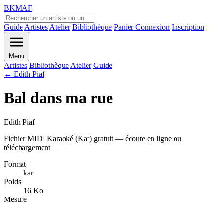
BKMAF
Guide
Artistes
Atelier
Bibliothèque
Panier
Connexion
Inscription
Menu
Artistes
Bibliothèque
Atelier
Guide
← Edith Piaf
Bal dans ma rue
Edith Piaf
Fichier MIDI Karaoké (Kar) gratuit — écoute en ligne ou
téléchargement
Format
kar
Poids
16 Ko
Mesure
—