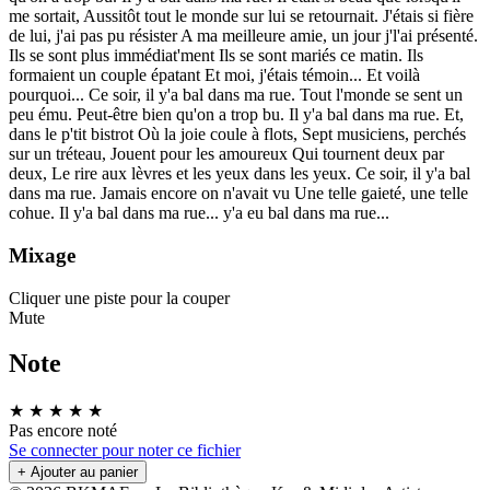
me sortait, Aussitôt tout le monde sur lui se retournait. J'étais si fière
de lui, j'ai pas pu résister A ma meilleure amie, un jour j'l'ai présenté.
Ils se sont plus immédiat'ment Ils se sont mariés ce matin. Ils
formaient un couple épatant Et moi, j'étais témoin... Et voilà
pourquoi... Ce soir, il y'a bal dans ma rue. Tout l'monde se sent un
peu ému. Peut-être bien qu'on a trop bu. Il y'a bal dans ma rue. Et,
dans le p'tit bistrot Où la joie coule à flots, Sept musiciens, perchés
sur un tréteau, Jouent pour les amoureux Qui tournent deux par
deux, Le rire aux lèvres et les yeux dans les yeux. Ce soir, il y'a bal
dans ma rue. Jamais encore on n'avait vu Une telle gaieté, une telle
cohue. Il y'a bal dans ma rue... y'a eu bal dans ma rue...
Mixage
Cliquer une piste pour la couper
Mute
Note
★
★
★
★
★
Pas encore noté
Se connecter pour noter ce fichier
+ Ajouter au panier