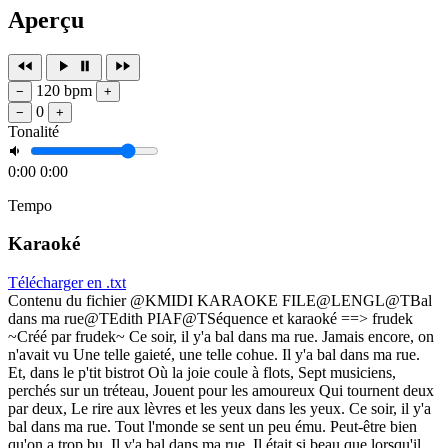
Aperçu
120 bpm
−
+
0
−
+
Tonalité
0:00
0:00
Tempo
Karaoké
Télécharger en .txt
Contenu du fichier @KMIDI KARAOKE FILE@LENGL@TBal
dans ma rue@TEdith PIAF@TSéquence et karaoké ==> frudek
~Créé par frudek~ Ce soir, il y'a bal dans ma rue. Jamais encore, on
n'avait vu Une telle gaieté, une telle cohue. Il y'a bal dans ma rue.
Et, dans le p'tit bistrot Où la joie coule à flots, Sept musiciens,
perchés sur un tréteau, Jouent pour les amoureux Qui tournent deux
par deux, Le rire aux lèvres et les yeux dans les yeux. Ce soir, il y'a
bal dans ma rue. Tout l'monde se sent un peu ému. Peut-être bien
qu'on a trop bu. Il y'a bal dans ma rue. Il était si beau que lorsqu'il