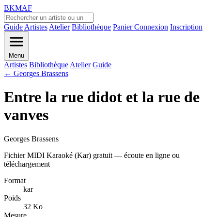
BKMAF
Guide
Artistes
Atelier
Bibliothèque
Panier
Connexion
Inscription
Menu
Artistes
Bibliothèque
Atelier
Guide
← Georges Brassens
Entre la rue didot et la rue de
vanves
Georges Brassens
Fichier MIDI Karaoké (Kar) gratuit — écoute en ligne ou
téléchargement
Format
kar
Poids
32 Ko
Mesure