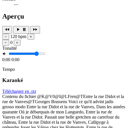
—
Aperçu
120 bpm
−
+
0
−
+
Tonalité
0:00
0:00
Tempo
Karaoké
Télécharger en .txt
Contenu du fichier @K@V0@I@LFren@TEntre la rue Didot et la
rue de Vanves@TGeorges Brassens Voici ce qu'il advint jadis
grosso modo Entre la rue Didot et la rue de Vanves, Dans les années
quarante Où je débarquais de mon Languedo, Entre la rue de
Vanves et la rue Didot. Passait une belle gretchen au carrefour du
château, Entre la rue Didot et la rue de Vanves, Callipyge à
prétendre Jouer les Vénus chez les Hottentots, Entre la rue de