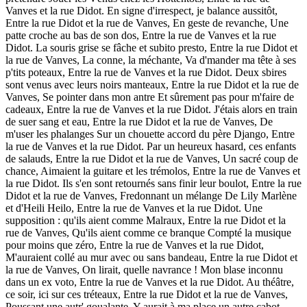
Vanves et la rue Didot. En signe d'irrespect, je balance aussitôt,
Entre la rue Didot et la rue de Vanves, En geste de revanche, Une
patte croche au bas de son dos, Entre la rue de Vanves et la rue
Didot. La souris grise se fâche et subito presto, Entre la rue Didot et
la rue de Vanves, La conne, la méchante, Va d'mander ma tête à ses
p'tits poteaux, Entre la rue de Vanves et la rue Didot. Deux sbires
sont venus avec leurs noirs manteaux, Entre la rue Didot et la rue de
Vanves, Se pointer dans mon antre Et sûrement pas pour m'faire de
cadeaux, Entre la rue de Vanves et la rue Didot. J'étais alors en train
de suer sang et eau, Entre la rue Didot et la rue de Vanves, De
m'user les phalanges Sur un chouette accord du père Django, Entre
la rue de Vanves et la rue Didot. Par un heureux hasard, ces enfants
de salauds, Entre la rue Didot et la rue de Vanves, Un sacré coup de
chance, Aimaient la guitare et les trémolos, Entre la rue de Vanves et
la rue Didot. Ils s'en sont retournés sans finir leur boulot, Entre la rue
Didot et la rue de Vanves, Fredonnant un mélange De Lily Marlène
et d'Heili Heilo, Entre la rue de Vanves et la rue Didot. Une
supposition : qu'ils aient comme Malraux, Entre la rue Didot et la
rue de Vanves, Qu'ils aient comme ce branque Compté la musique
pour moins que zéro, Entre la rue de Vanves et la rue Didot,
M'auraient collé au mur avec ou sans bandeau, Entre la rue Didot et
la rue de Vanves, On lirait, quelle navrance ! Mon blase inconnu
dans un ex voto, Entre la rue de Vanves et la rue Didot. Au théâtre,
ce soir, ici sur ces tréteaux, Entre la rue Didot et la rue de Vanves,
Poussant une autr' goualante, Y aurait à ma place un autre cabot,