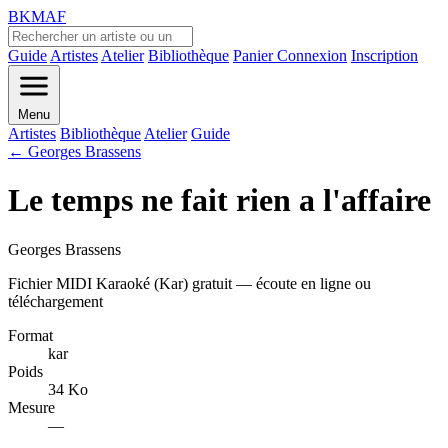
BKMAF
Guide
Artistes
Atelier
Bibliothèque
Panier
Connexion
Inscription
Menu
Artistes
Bibliothèque
Atelier
Guide
← Georges Brassens
Le temps ne fait rien a l'affaire
Georges Brassens
Fichier MIDI Karaoké (Kar) gratuit — écoute en ligne ou
téléchargement
Format
kar
Poids
34 Ko
Mesure
—