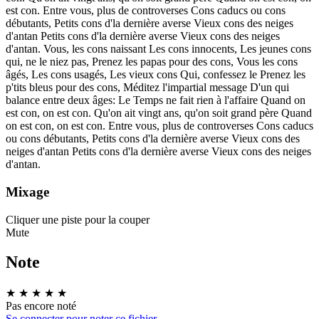
est con. Entre vous, plus de controverses Cons caducs ou cons
débutants, Petits cons d'la dernière averse Vieux cons des neiges
d'antan Petits cons d'la dernière averse Vieux cons des neiges
d'antan. Vous, les cons naissant Les cons innocents, Les jeunes cons
qui, ne le niez pas, Prenez les papas pour des cons, Vous les cons
âgés, Les cons usagés, Les vieux cons Qui, confessez le Prenez les
p'tits bleus pour des cons, Méditez l'impartial message D'un qui
balance entre deux âges: Le Temps ne fait rien à l'affaire Quand on
est con, on est con. Qu'on ait vingt ans, qu'on soit grand père Quand
on est con, on est con. Entre vous, plus de controverses Cons caducs
ou cons débutants, Petits cons d'la dernière averse Vieux cons des
neiges d'antan Petits cons d'la dernière averse Vieux cons des neiges
d'antan.
Mixage
Cliquer une piste pour la couper
Mute
Note
★
★
★
★
★
Pas encore noté
Se connecter pour noter ce fichier