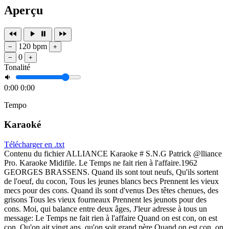
Aperçu
120 bpm
−
+
0
−
+
Tonalité
0:00
0:00
Tempo
Karaoké
Télécharger en .txt
Contenu du fichier ALLIANCE Karaoke # S.N.G Patrick @lliance
Pro. Karaoke Midifile. Le Temps ne fait rien à l'affaire.1962
GEORGES BRASSENS. Quand ils sont tout neufs, Qu'ils sortent
de l'oeuf, du cocon, Tous les jeunes blancs becs Prennent les vieux
mecs pour des cons. Quand ils sont d'venus Des têtes chenues, des
grisons Tous les vieux fourneaux Prennent les jeunots pour des
cons. Moi, qui balance entre deux âges, J'leur adresse à tous un
message: Le Temps ne fait rien à l'affaire Quand on est con, on est
con. Qu'on ait vingt ans, qu'on soit grand père Quand on est con, on