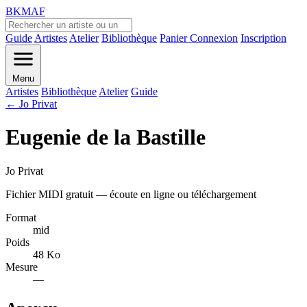
BKMAF
Guide
Artistes
Atelier
Bibliothèque
Panier
Connexion
Inscription
Menu
Artistes
Bibliothèque
Atelier
Guide
← Jo Privat
Eugenie de la Bastille
Jo Privat
Fichier MIDI gratuit — écoute en ligne ou téléchargement
Format
mid
Poids
48 Ko
Mesure
—