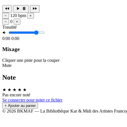
120 bpm
−
+
0
−
+
Tonalité
0:00
0:00
Mixage
Cliquer une piste pour la couper
Mute
Note
★
★
★
★
★
Pas encore noté
Se connecter pour noter ce fichier
+ Ajouter au panier
© 2026 BKMAF — La Bibliothèque Kar & Midi des Artistes Franco