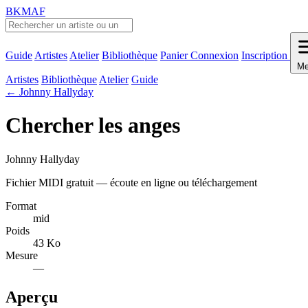
BKMAF
Guide
Artistes
Atelier
Bibliothèque
Panier
Connexion
Inscription
Me
Artistes
Bibliothèque
Atelier
Guide
← Johnny Hallyday
Chercher les anges
Johnny Hallyday
Fichier MIDI gratuit — écoute en ligne ou téléchargement
Format
mid
Poids
43 Ko
Mesure
—
Aperçu