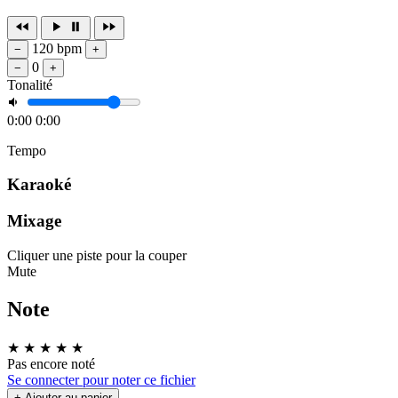
120 bpm
−
+
0
−
+
Tonalité
0:00
0:00
Tempo
Karaoké
Mixage
Cliquer une piste pour la couper
Mute
Note
★
★
★
★
★
Pas encore noté
Se connecter pour noter ce fichier
+ Ajouter au panier