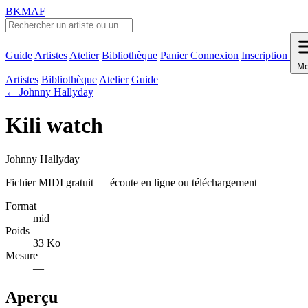
BKMAF
Guide
Artistes
Atelier
Bibliothèque
Panier
Connexion
Inscription
Me
Artistes
Bibliothèque
Atelier
Guide
← Johnny Hallyday
Kili watch
Johnny Hallyday
Fichier MIDI gratuit — écoute en ligne ou téléchargement
Format
mid
Poids
33 Ko
Mesure
—
Aperçu