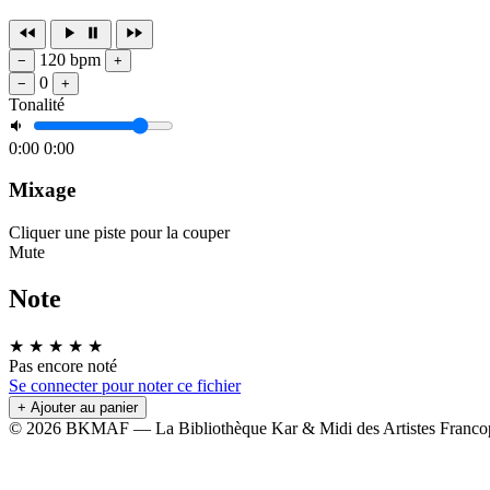
120 bpm
−
+
0
−
+
Tonalité
0:00
0:00
Mixage
Cliquer une piste pour la couper
Mute
Note
★
★
★
★
★
Pas encore noté
Se connecter pour noter ce fichier
+ Ajouter au panier
© 2026 BKMAF — La Bibliothèque Kar & Midi des Artistes Franco