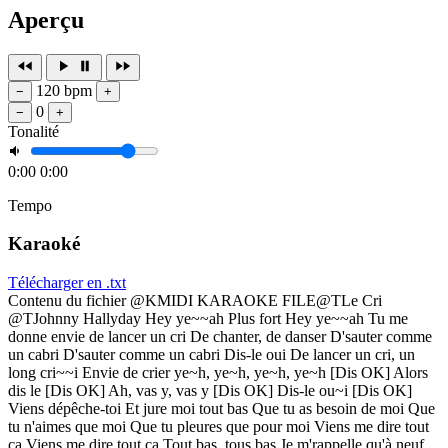
Aperçu
120 bpm
−
+
0
−
+
Tonalité
0:00
0:00
Tempo
Karaoké
Télécharger en .txt
Contenu du fichier @KMIDI KARAOKE FILE@TLe Cri
@TJohnny Hallyday Hey ye~~ah Plus fort Hey ye~~ah Tu me
donne envie de lancer un cri De chanter, de danser D'sauter comme
un cabri D'sauter comme un cabri Dis-le oui De lancer un cri, un
long cri~~i Envie de crier ye~h, ye~h, ye~h, ye~h [Dis OK] Alors
dis le [Dis OK] Ah, vas y, vas y [Dis OK] Dis-le ou~i [Dis OK]
Viens dépêche-toi Et jure moi tout bas Que tu as besoin de moi Que
tu n'aimes que moi Que tu pleures que pour moi Viens me dire tout
ça Viens me dire tout ça Tout bas, tous bas Je m'rappelle qu'à neuf