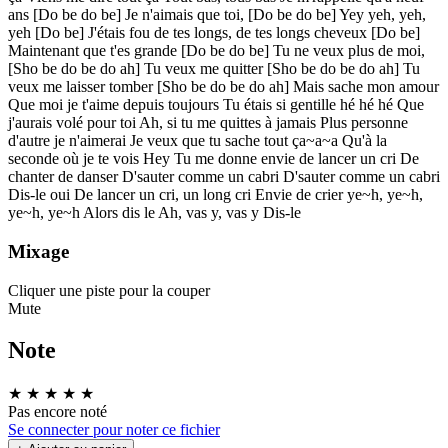
ans [Do be do be] Je n'aimais que toi, [Do be do be] Yey yeh, yeh,
yeh [Do be] J'étais fou de tes longs, de tes longs cheveux [Do be]
Maintenant que t'es grande [Do be do be] Tu ne veux plus de moi,
[Sho be do be do ah] Tu veux me quitter [Sho be do be do ah] Tu
veux me laisser tomber [Sho be do be do ah] Mais sache mon amour
Que moi je t'aime depuis toujours Tu étais si gentille hé hé hé Que
j'aurais volé pour toi Ah, si tu me quittes à jamais Plus personne
d'autre je n'aimerai Je veux que tu sache tout ça~a~a Qu'à la
seconde où je te vois Hey Tu me donne envie de lancer un cri De
chanter de danser D'sauter comme un cabri D'sauter comme un cabri
Dis-le oui De lancer un cri, un long cri Envie de crier ye~h, ye~h,
ye~h, ye~h Alors dis le Ah, vas y, vas y Dis-le
Mixage
Cliquer une piste pour la couper
Mute
Note
★
★
★
★
★
Pas encore noté
Se connecter pour noter ce fichier