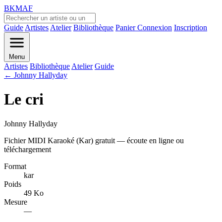
BKMAF
Guide
Artistes
Atelier
Bibliothèque
Panier
Connexion
Inscription
Menu
Artistes
Bibliothèque
Atelier
Guide
← Johnny Hallyday
Le cri
Johnny Hallyday
Fichier MIDI Karaoké (Kar) gratuit — écoute en ligne ou
téléchargement
Format
kar
Poids
49 Ko
Mesure
—