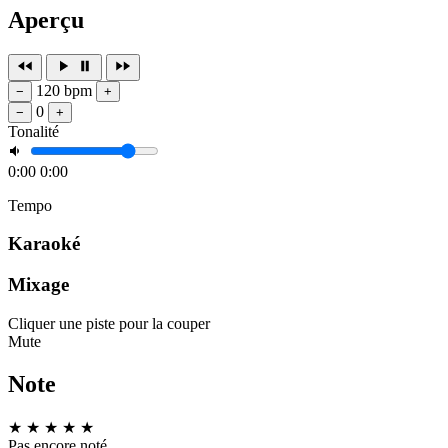
Aperçu
120 bpm
−
+
0
−
+
Tonalité
0:00
0:00
Tempo
Karaoké
Mixage
Cliquer une piste pour la couper
Mute
Note
★
★
★
★
★
Pas encore noté