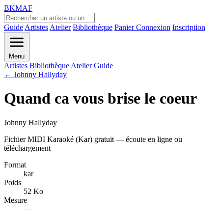
BKMAF
Guide
Artistes
Atelier
Bibliothèque
Panier
Connexion
Inscription
Menu
Artistes
Bibliothèque
Atelier
Guide
← Johnny Hallyday
Quand ca vous brise le coeur
Johnny Hallyday
Fichier MIDI Karaoké (Kar) gratuit — écoute en ligne ou
téléchargement
Format
kar
Poids
52 Ko
Mesure
—