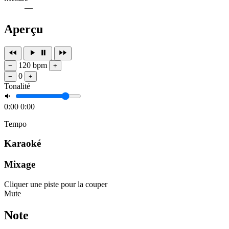
—
Aperçu
120 bpm
−
+
0
−
+
Tonalité
0:00
0:00
Tempo
Karaoké
Mixage
Cliquer une piste pour la couper
Mute
Note