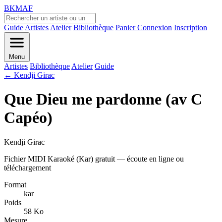
BKMAF
Guide
Artistes
Atelier
Bibliothèque
Panier
Connexion
Inscription
Menu
Artistes
Bibliothèque
Atelier
Guide
← Kendji Girac
Que Dieu me pardonne (av C
Capéo)
Kendji Girac
Fichier MIDI Karaoké (Kar) gratuit — écoute en ligne ou
téléchargement
Format
kar
Poids
58 Ko
Mesure