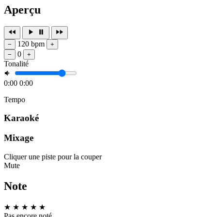
Aperçu
120 bpm
−
+
0
−
+
Tonalité
0:00
0:00
Tempo
Karaoké
Mixage
Cliquer une piste pour la couper
Mute
Note
★
★
★
★
★
Pas encore noté