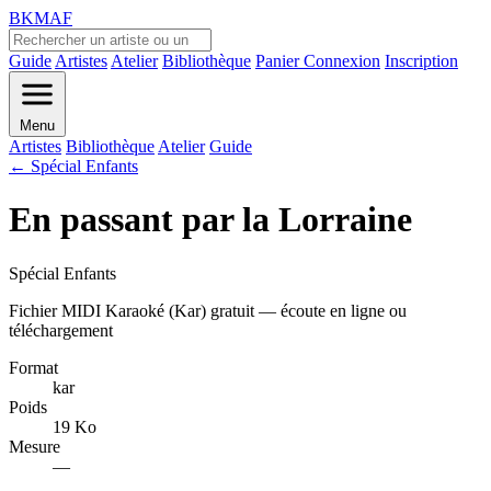
BKMAF
Guide
Artistes
Atelier
Bibliothèque
Panier
Connexion
Inscription
Menu
Artistes
Bibliothèque
Atelier
Guide
← Spécial Enfants
En passant par la Lorraine
Spécial Enfants
Fichier MIDI Karaoké (Kar) gratuit — écoute en ligne ou
téléchargement
Format
kar
Poids
19 Ko
Mesure
—