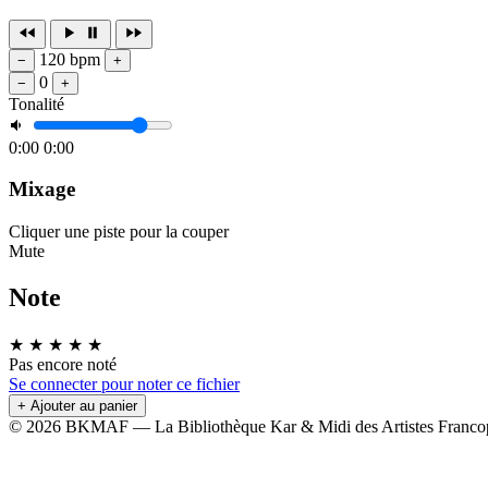
120 bpm
−
+
0
−
+
Tonalité
0:00
0:00
Mixage
Cliquer une piste pour la couper
Mute
Note
★
★
★
★
★
Pas encore noté
Se connecter pour noter ce fichier
+ Ajouter au panier
© 2026 BKMAF — La Bibliothèque Kar & Midi des Artistes Franco