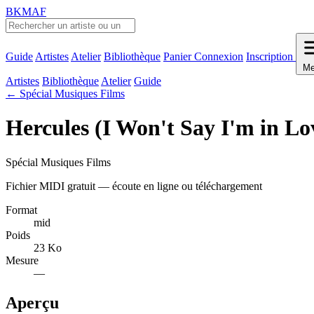
BKMAF
Guide
Artistes
Atelier
Bibliothèque
Panier
Connexion
Inscription
Me
Artistes
Bibliothèque
Atelier
Guide
← Spécial Musiques Films
Hercules (I Won't Say I'm in Lo
Spécial Musiques Films
Fichier MIDI gratuit — écoute en ligne ou téléchargement
Format
mid
Poids
23 Ko
Mesure
—
Aperçu