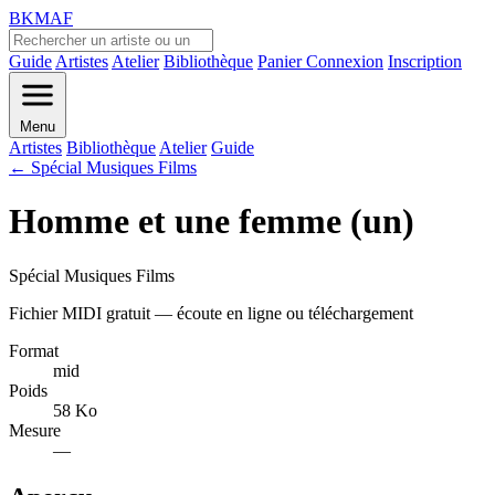
BKMAF
Guide
Artistes
Atelier
Bibliothèque
Panier
Connexion
Inscription
Menu
Artistes
Bibliothèque
Atelier
Guide
← Spécial Musiques Films
Homme et une femme (un)
Spécial Musiques Films
Fichier MIDI gratuit — écoute en ligne ou téléchargement
Format
mid
Poids
58 Ko
Mesure
—