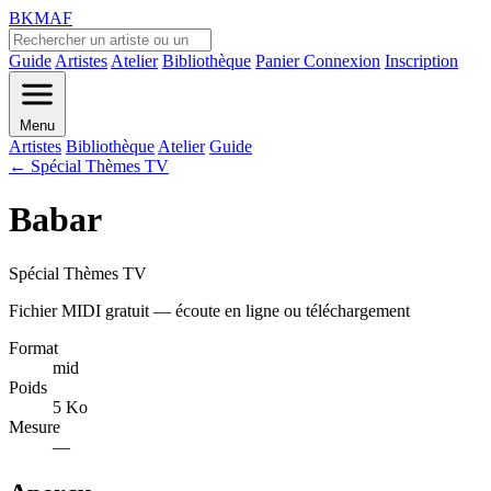
BKMAF
Guide
Artistes
Atelier
Bibliothèque
Panier
Connexion
Inscription
Menu
Artistes
Bibliothèque
Atelier
Guide
← Spécial Thèmes TV
Babar
Spécial Thèmes TV
Fichier MIDI gratuit — écoute en ligne ou téléchargement
Format
mid
Poids
5 Ko
Mesure
—