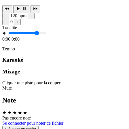
120 bpm
−
+
0
−
+
Tonalité
0:00
0:00
Tempo
Karaoké
Mixage
Cliquer une piste pour la couper
Mute
Note
★
★
★
★
★
Pas encore noté
Se connecter pour noter ce fichier
+ Ajouter au panier