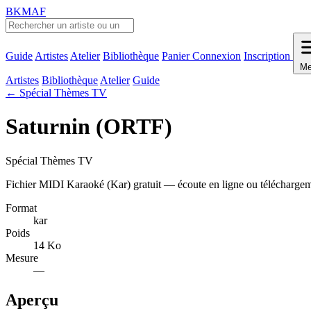
BKMAF
Guide
Artistes
Atelier
Bibliothèque
Panier
Connexion
Inscription
Me
Artistes
Bibliothèque
Atelier
Guide
← Spécial Thèmes TV
Saturnin (ORTF)
Spécial Thèmes TV
Fichier MIDI Karaoké (Kar) gratuit — écoute en ligne ou télécharge
Format
kar
Poids
14 Ko
Mesure
—
Aperçu